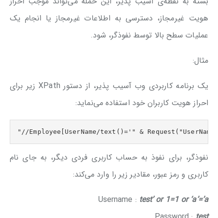
بسته به نقطه‌ی آسیب پذیر، این حمله می‌تواند موجب احراز
هویت غیر‌مجاز، دسترسی به اطلاعات غیرمجاز یا انجام یک
عملیات سطح بالا توسط نفوذگر، شود.
مثال:
یک برنامه کاربردی وب آسیب پذیر، از دستور XPath زیر برای
احراز هویت کاربران خود استفاده می‌نماید:
"//Employee[UserName/text()='" & Request("UserName
نفوذگر، برای نفوذ به حساب کاربری فردی دیگر، به جای نام
کاربری و رمز عبور، مقادیر زیر را وارد می‌کند:
Username :
test’ or 1=1 or ‘a’=’a
Password :
test