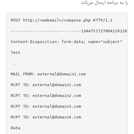
را به برنامه ارسال می‌کند:
POST http://<webmail>/compose.php HTTP/1.1  

-----------------------------1344751727004229228796
Content-Disposition: form-data; name="subject"  

Test

 .

MAIL FROM: external@domain1.com  

RCPT TO: external@domain1.com  

RCPT TO: external@domain2.com  

RCPT TO: external@domain3.com  

RCPT TO: external@domain4.com  

Data  
