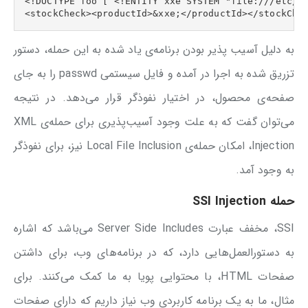
<!DOCTYPE foo [ <!ENTITY xxe SYSTEM "file:///etc/pa
<stockCheck><productId>&xxe;</productId></stockChe
به دلیل آسیب پذیر بودن برنامه‌ی یاد شده به این حمله، دستور
تزریق شده به اجرا در آمده و فایل سیستمی passwd را به جای
صفحه‌ی محصول، در اختیار نفوذگر قرار می‌دهد. در نتیجه
می‌توان گفت که به علت وجود آسیب‌پذیری برای حمله‌ی XML
Injection، امکان حمله‌ی Local File Inclusion نیز، برای نفوذگر
به وجود آمد.
حمله
SSI Injection
SSI، مخفف عبارت Server Side Includes می‌باشد که اشاره
به دستورالعمل‌هایی دارد، که در برنامه‌های وب، برای داشتن
صفحات HTML، با محتوایی پویا به ما کمک می‌کنند. برای
مثال، ما به یک برنامه کاربردی وب‌ نیاز داریم که دارای صفحات