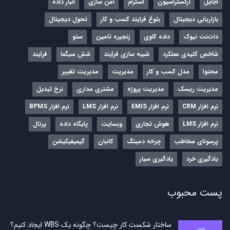
اجایل
ارکستراسیون
اسکرام
امن سازی
انبار داده
بازاریابی دیجیتال
بلوغ فرایند کسب و کار
تحول دیجیتال
دات‌نت نیوک
داده کاوی
زنجیره تامین
سئو
شاخص کلیدی عملکرد
شبیه سازی فرآیند
شش سیگما
فرآیند
محتوا
مدل کسب و کار
مدیریت
مدیریت تغییر
مدیریت ریسک
مدیریت پروژه
مشتری مداری
نرخ تبدیل
نرم‌ افزار CRM
نرم‌ افزار EMIS
نرم‌ افزار LMS
نرم افزار BPMS
نرم افزار LMS
هوش تجاری
وبسایت
پایگاه داده
پرتال
پرسونای مخاطب
چرخه دمینگ
کانبان
گیمیفیکیشن
یادگیری خرد
یادگیری سیار
پست محبوب
ساختار شکست کار چیست؟ چگونه یک WBS ایجاد کنیم؟