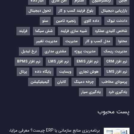
اجایل
ارکستراسیون
اسکرام
امن سازی
انبار داده
بازاریابی دیجیتال
بلوغ فرایند کسب و کار
تحول دیجیتال
دات‌نت نیوک
داده کاوی
زنجیره تامین
سئو
شاخص کلیدی عملکرد
شبیه سازی فرآیند
شش سیگما
فرآیند
محتوا
مدل کسب و کار
مدیریت
مدیریت تغییر
مدیریت ریسک
مدیریت پروژه
مشتری مداری
نرخ تبدیل
نرم‌ افزار CRM
نرم‌ افزار EMIS
نرم‌ افزار LMS
نرم افزار BPMS
نرم افزار LMS
هوش تجاری
وبسایت
پایگاه داده
پرتال
پرسونای مخاطب
چرخه دمینگ
کانبان
گیمیفیکیشن
یادگیری خرد
یادگیری سیار
پست محبوب
برنامه‌ریزی منابع سازمانی یا ERP چیست؟ معرفی مزایا،