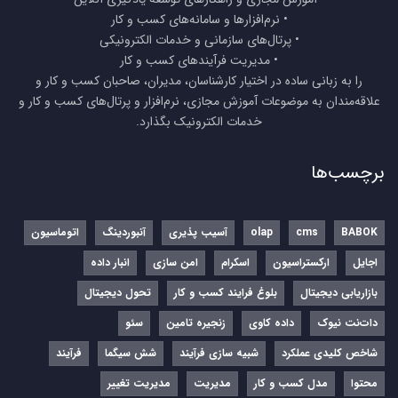
• نرم‌افزارها و سامانه‌های کسب و کار
• پرتال‌های سازمانی و خدمات الکترونیکی
• مدیریت فرآیندهای کسب و کار
را به زبانی ساده در اختیار کارشناسان، مدیران، صاحبان کسب و کار و
علاقه‌مندان به موضوعات آموزش مجازی، نرم‌افزار و پرتال‌های کسب و کار و
خدمات الکترونیک بگذارد.
برچسب‌ها
BABOK
cms
olap
آسیب پذیری
آنبوردینگ
اتوماسیون
اجایل
ارکستراسیون
اسکرام
امن سازی
انبار داده
بازاریابی دیجیتال
بلوغ فرایند کسب و کار
تحول دیجیتال
دات‌نت نیوک
داده کاوی
زنجیره تامین
سئو
شاخص کلیدی عملکرد
شبیه سازی فرآیند
شش سیگما
فرآیند
محتوا
مدل کسب و کار
مدیریت
مدیریت تغییر