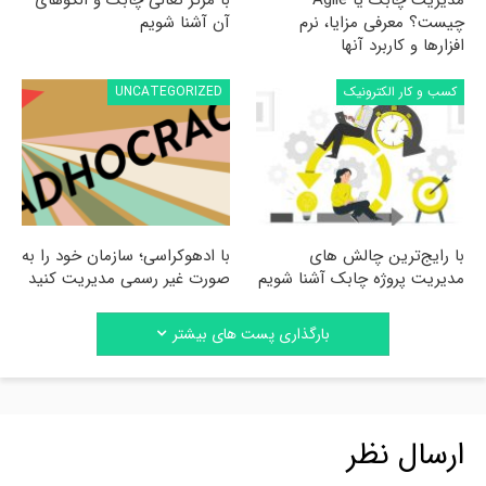
مدیریت چابک یا Agile
با مرکز تعالی چابک و الگوهای
چیست؟ معرفی مزایا، نرم
آن آشنا شویم
افزارها و کاربرد آنها
کسب و کار الکترونیک
UNCATEGORIZED
با رایج‌ترین چالش های
با ادهوکراسی؛ سازمان خود را به
مدیریت پروژه چابک آشنا شویم
صورت غیر رسمی مدیریت کنید
بارگذاری پست های بیشتر
ارسال نظر