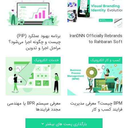
IranDNN Officially Rebrands
برنامه بهبود عملکرد (PIP)
to Rahbaran Soft
چیست و چگونه اجرا می‌شود؟
مراحل اجرا و تدوین
کسب و کار الکترونیک
خدمات الکترونیک
BPM چیست؟ معرفی مدیریت
معرفی سیستم BPR یا مهندسی
فرایند کسب و کار
مجدد فرایندها
بارگذاری پست های بیشتر