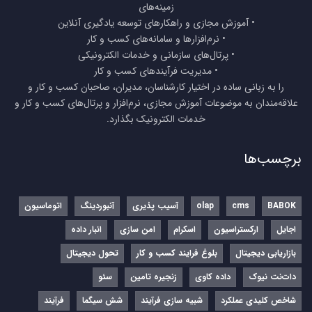
زمینه‌های
• آموزش مجازی و راهکارهای توسعه یادگیری آنلاین
• نرم‌افزارها و سامانه‌های کسب و کار
• پرتال‌های سازمانی و خدمات الکترونیکی
• مدیریت فرآیندهای کسب و کار
را به زبانی ساده در اختیار کارشناسان، مدیران، صاحبان کسب و کار و
علاقه‌مندان به موضوعات آموزش مجازی، نرم‌افزار و پرتال‌های کسب و کار و
خدمات الکترونیک بگذارد.
برچسب‌ها
BABOK
cms
olap
آسیب پذیری
آنبوردینگ
اتوماسیون
اجایل
ارکستراسیون
اسکرام
امن سازی
انبار داده
بازاریابی دیجیتال
بلوغ فرایند کسب و کار
تحول دیجیتال
دات‌نت نیوک
داده کاوی
زنجیره تامین
سئو
شاخص کلیدی عملکرد
شبیه سازی فرآیند
شش سیگما
فرآیند