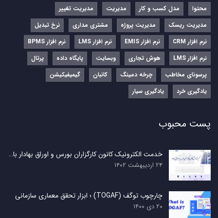
محتوا
مدل کسب و کار
مدیریت
مدیریت تغییر
مدیریت ریسک
مدیریت پروژه
مشتری مداری
نرخ تبدیل
نرم‌ افزار CRM
نرم‌ افزار EMIS
نرم‌ افزار LMS
نرم افزار BPMS
نرم افزار LMS
هوش تجاری
وبسایت
پایگاه داده
پرتال
پرسونای مخاطب
چرخه دمینگ
کانبان
گیمیفیکیشن
یادگیری خرد
یادگیری سیار
پست محبوب
خدمت الکترونیک کانون کارگزاران بورس و اوراق بهادار با…
۲۴ اردیبهشت ۱۴۰۲
چارچوب توگف (TOGAF) ؛ ابزار تحقق معماری سازمانی
۲۰ دی ۱۴۰۰