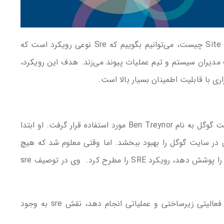
بنابراین در پاسخ به سوال Site reliability engineering چیست، می‌توانیم بگوییم که Sre نوعی رویکرد است که
 مدیران سیستم و تیم عملیات پیوند می‌زند. هدف این رویکرد،
ی با قابلیت اطمینان بسیار بالا است.
واژه sre برای اولین بار توسط یکی از مهندسان شرکت گوگل به نام Ben Treynor مورد استفاده قرار گرفت. او ابتدا
 در سایت گوگل را بهبود ببخشد. اما وقتی معلوم شد که هیچ
معماری وجود ندارد که بتواند چنین سیستم عظیمی را پوشش دهد، رویکرد SRE را مطرح کرد. وی در توصیف sre
«وقتی شما از یک مهندس نرم افزار می‌خواهید که فعالیتی زیرساختی و عملیاتی انجام دهد، نقش sre به وجود