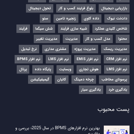
بازاریابی دیجیتال
بلوغ فرایند کسب و کار
تحول دیجیتال
دات‌نت نیوک
داده کاوی
زنجیره تامین
سئو
شاخص کلیدی عملکرد
شبیه سازی فرآیند
شش سیگما
فرآیند
محتوا
مدل کسب و کار
مدیریت
مدیریت تغییر
مدیریت ریسک
مدیریت پروژه
مشتری مداری
نرخ تبدیل
نرم‌ افزار CRM
نرم‌ افزار EMIS
نرم‌ افزار LMS
نرم افزار BPMS
نرم افزار LMS
هوش تجاری
وبسایت
پایگاه داده
پرتال
پرسونای مخاطب
چرخه دمینگ
کانبان
گیمیفیکیشن
یادگیری خرد
یادگیری سیار
پست محبوب
بهترین نرم افزارهای BPMS در سال 2025؛ بررسی و
مقایسه