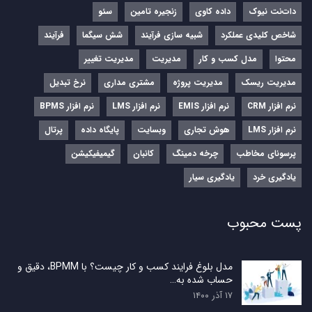
دات‌نت نیوک
داده کاوی
زنجیره تامین
سئو
شاخص کلیدی عملکرد
شبیه سازی فرآیند
شش سیگما
فرآیند
محتوا
مدل کسب و کار
مدیریت
مدیریت تغییر
مدیریت ریسک
مدیریت پروژه
مشتری مداری
نرخ تبدیل
نرم‌ افزار CRM
نرم‌ افزار EMIS
نرم‌ افزار LMS
نرم افزار BPMS
نرم افزار LMS
هوش تجاری
وبسایت
پایگاه داده
پرتال
پرسونای مخاطب
چرخه دمینگ
کانبان
گیمیفیکیشن
یادگیری خرد
یادگیری سیار
پست محبوب
مدل بلوغ فرایند کسب و کار چیست؟ با BPMM، دقیق و
حساب شده به…
۱۷ آذر ۱۴۰۰