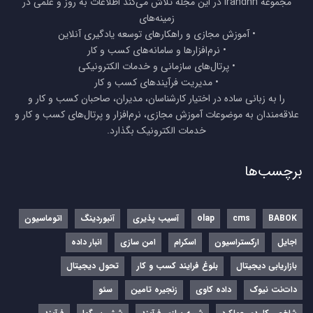
مجموعه Irandnn در این مجله تلاش می‌کند اطلاعات به روز و علمی در
زمینه‌های
• آموزش مجازی و راهکارهای توسعه یادگیری آنلاین
• نرم‌افزارها و سامانه‌های کسب و کار
• پرتال‌های سازمانی و خدمات الکترونیکی
• مدیریت فرآیندهای کسب و کار
را به زبانی ساده در اختیار کارشناسان، مدیران، صاحبان کسب و کار و
علاقه‌مندان به موضوعات آموزش مجازی، نرم‌افزار و پرتال‌های کسب و کار و
خدمات الکترونیک بگذارد.
برچسب‌ها
BABOK
cms
olap
آسیب پذیری
آنبوردینگ
اتوماسیون
اجایل
ارکستراسیون
اسکرام
امن سازی
انبار داده
بازاریابی دیجیتال
بلوغ فرایند کسب و کار
تحول دیجیتال
دات‌نت نیوک
داده کاوی
زنجیره تامین
سئو