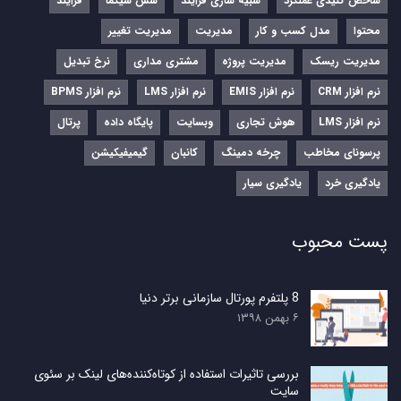
شاخص کلیدی عملکرد
شبیه سازی فرآیند
شش سیگما
فرآیند
محتوا
مدل کسب و کار
مدیریت
مدیریت تغییر
مدیریت ریسک
مدیریت پروژه
مشتری مداری
نرخ تبدیل
نرم‌ افزار CRM
نرم‌ افزار EMIS
نرم‌ افزار LMS
نرم افزار BPMS
نرم افزار LMS
هوش تجاری
وبسایت
پایگاه داده
پرتال
پرسونای مخاطب
چرخه دمینگ
کانبان
گیمیفیکیشن
یادگیری خرد
یادگیری سیار
پست محبوب
8 پلتفرم پورتال سازمانی برتر دنیا
۶ بهمن ۱۳۹۸
بررسی تاثیرات استفاده از کوتاه‌کننده‌های لینک بر سئوی
سایت