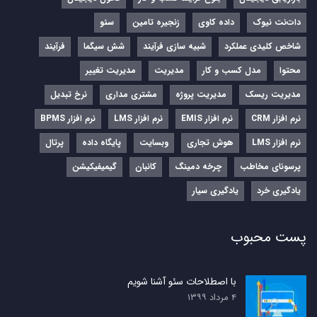
دات‌نت نیوک
داده کاوی
زنجیره تامین
سئو
شاخص کلیدی عملکرد
شبیه سازی فرآیند
شش سیگما
فرآیند
محتوا
مدل کسب و کار
مدیریت
مدیریت تغییر
مدیریت ریسک
مدیریت پروژه
مشتری مداری
نرخ تبدیل
نرم‌ افزار CRM
نرم‌ افزار EMIS
نرم‌ افزار LMS
نرم افزار BPMS
نرم افزار LMS
هوش تجاری
وبسایت
پایگاه داده
پرتال
پرسونای مخاطب
چرخه دمینگ
کانبان
گیمیفیکیشن
یادگیری خرد
یادگیری سیار
پست محبوب
با اصطلاحات سئو آشنا شویم
۴ مرداد ۱۳۹۹