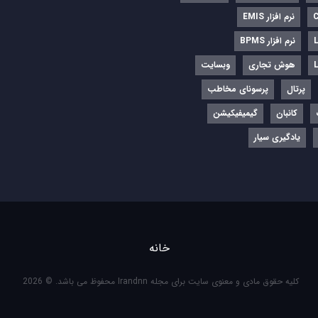
نرم‌ افزار EMIS
نرم افزار BPMS
هوش تجاری
وبسایت
پرتال
پرسونای مخاطب
کانبان
گیمیفیکیشن
یادگیری سیار
خانه
کلیه حقوق مادی و معنوی سایت برای مجله Irandnn محفوظ می باشد. © 2026