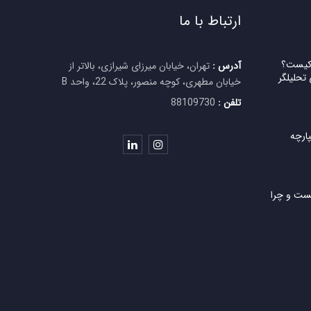
ارتباط با ما
 کیست؟
آدرس :
تهران، خیابان میرزای شیرازی، بالاتر از
 تحلیلگر
خیابان مطهری، کوچه منصور، پلاک 22، واحد B
تلفن :
88109730
ارچه
Call To چیست و چرا