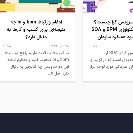
سرویس گرا چیست؟
ادغام وارتباط bpm و bi چه
ادغام دو تکنولوژی BPM و SOA
نتیجه‌ای برای کسب و کارها به
بود عملکرد سازمان
دنبال دارد؟
1
۳۰ دی ۱۳۹۹
0
معماری سرویس گرا یا SOA از
در این مطلب قصد داریم راجع به ارتباط
دیدی است که در تولید و
bpm و bi صحبت کنیم و بدانیم ادغام
های سازمانی مورد توجه قرار
این دو سرویس چه نتایجی به دنبال
دارد. قبل از…