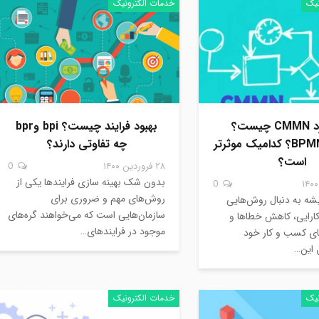
نیک
خدمات الکترونیک
استاندارد CMMN چیست؟
بهبود فرایند چیست؟ bpi وbpr
CMMNیا BPMN؟ کدامیک موثرتر
چه تفاوتی دارند؟
است؟
۲۸ فروردین ۱۴۰۰
0
بدون شک بهینه سازی فرایندها یکی از
0
روش‌های مهم و ضروری برای
یشه به دنبال روش‌هایی
سازمان‌هایی است که می‌خواهند گره‌های
کارایی، کاهش خطاها و
موجود در فرایندهای…
های کسب و کار خود
 این…
نیک
خدمات الکترونیک