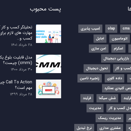
ا
پست محبوب
تحلیلگر کسب و کار
cms
olap
آسیب پذیری
مهارت های لازم برای
کسب و…
اتوماسیون
اجایل
۲۸ خرداد ۱۴۰۱
اسکرام
امن سازی
مدل قابلیت بلوغ یکپ
بازاریابی دیجیتال
(cmmi) چیست؟
کسب و کار
تحول دیجیتال
۳۰ مرداد ۱۴۰۰
داده کاوی
زنجیره تامین
 Action
مهم است؟
ص کلیدی عملکرد
۲۸ مرداد ۱۳۹۹
آیند
شش سیگما
فرآیند
ل کسب و کار
مدیریت
ر
مدیریت ریسک
ه
مشتری مداری
نرخ تبدیل