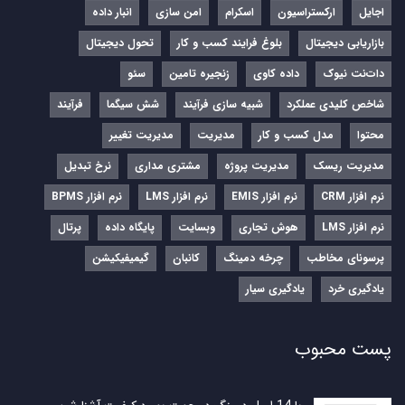
اجایل
ارکستراسیون
اسکرام
امن سازی
انبار داده
بازاریابی دیجیتال
بلوغ فرایند کسب و کار
تحول دیجیتال
دات‌نت نیوک
داده کاوی
زنجیره تامین
سئو
شاخص کلیدی عملکرد
شبیه سازی فرآیند
شش سیگما
فرآیند
محتوا
مدل کسب و کار
مدیریت
مدیریت تغییر
مدیریت ریسک
مدیریت پروژه
مشتری مداری
نرخ تبدیل
نرم‌ افزار CRM
نرم‌ افزار EMIS
نرم‌ افزار LMS
نرم افزار BPMS
نرم افزار LMS
هوش تجاری
وبسایت
پایگاه داده
پرتال
پرسونای مخاطب
چرخه دمینگ
کانبان
گیمیفیکیشن
یادگیری خرد
یادگیری سیار
پست محبوب