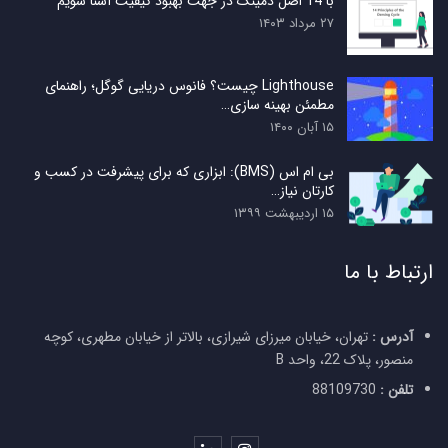
با 14 اصل دمینگ در جهت بهبود کیفیت آشنا شویم
۲۷ مرداد ۱۴۰۳
Lighthouse چیست؟ فانوس دریایی گوگل؛ راهنمای
مطمئن بهینه سازی…
۱۵ آبان ۱۴۰۰
بی ام اس (BMS): ابزاری که برای پیشرفت در کسب و
کارتان نیاز…
۱۵ اردیبهشت ۱۳۹۹
ارتباط با ما
آدرس :
تهران، خیابان میرزای شیرازی، بالاتر از خیابان مطهری، کوچه
منصور، پلاک 22، واحد B
تلفن :
88109730